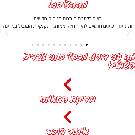
מההצלחה!
רשת‭ ‬זלמנ‭'‬ס‭ ‬פותחת‭ ‬סניפים‭ ‬חדשים
ורש מכם? כמה צעדים
בדיקת התאמה
איתור הנכס